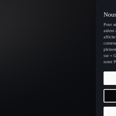
Nous
Pour a
aident 
affiche
contenu
pleinem
sur « G
notre P