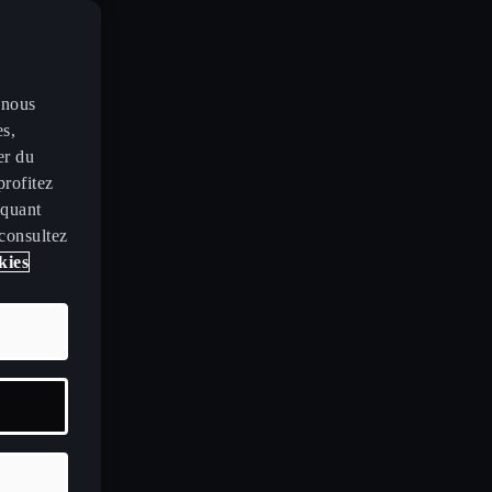
 nous
es,
er du
profitez
iquant
 consultez
kies