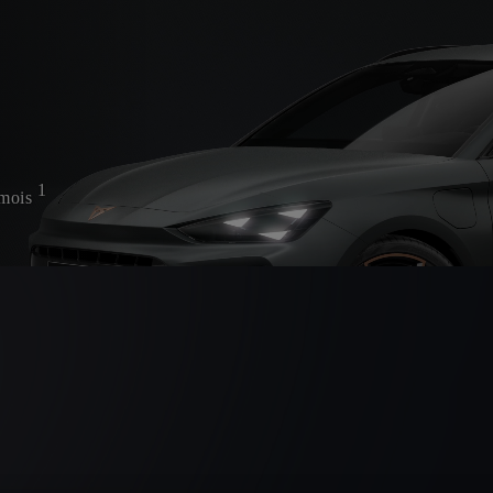
1
/mois