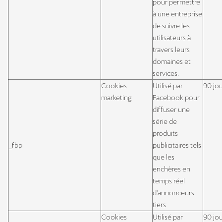
pour permettre
à une entreprise
de suivre les
utilisateurs à
travers leurs
domaines et
services.
Cookies
Utilisé par
90 jo
marketing
Facebook pour
diffuser une
série de
produits
_fbp
publicitaires tels
que les
enchères en
temps réel
d'annonceurs
tiers
Cookies
Utilisé par
90 jo