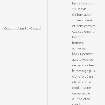
les visiteurs ont
vu un avis
d'information
sur les cookies
et, dans certains
OptanonAlertBoxClosed
cas, seulement
lorsqu'ils
ferment
activement
l'avis. Il permet
au site web de
ne pas montrer
le message plus
d'une fois à un
utilisateur. Le
cookie a une
durée de vie
d'un an et ne
contient