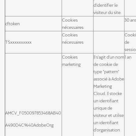
d'identifier le
visiteur du site.
Cookies
30 an
cftoken
nécessaires
Cookies
Cook
TSxxxxxxxxxx
nécessaires
de
sessi
Cookies
Il s'agit d'un nom
1 an
marketing
de cookie de
type "pattern"
associé à Adobe
Marketing
Cloud. Il stocke
un identifiant
unique de
AMCV_F050097853468AB40
visiteur et utilise
un identifiant
A490D4C%40AdobeOrg
d'organisation