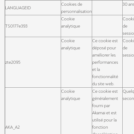
Cookies de
30 an
LANGUAGEID
personnalisation
Cookie
Cook
TS0177e393
analytique
de
sessi
Cookie
Ce cookie est
Cook
analytique
déposé pour
de
améliorer les
sessi
zte2095
performances
et la
fonctionnalité
du site web.
Cookie
Ce cookie est
Quel
analytique
généralement
secon
fourni par
Akamai et est
utilisé pour la
AKA_A2
fonction