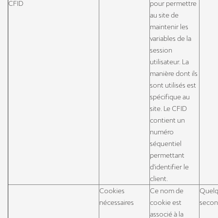
CFID
pour permettre
au site de
maintenir les
variables de la
session
utilisateur. La
manière dont ils
sont utilisés est
spécifique au
site. Le CFID
contient un
numéro
séquentiel
permettant
d'identifier le
client.
Cookies
Ce nom de
Quel
nécessaires
cookie est
secon
associé à la