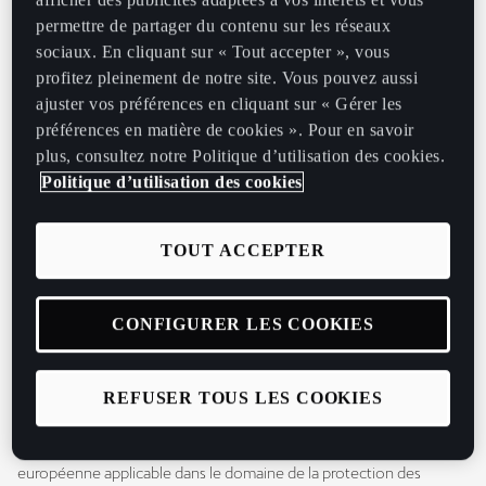
afficher des publicités adaptées à vos intérêts et vous
permettre de partager du contenu sur les réseaux
7. Vous pouvez à tout moment désactiver les cookies auxquels
sociaux. En cliquant sur « Tout accepter », vous
vous avez consenti, et ce gratuitement, à partir des possibilités de
profitez pleinement de notre site. Vous pouvez aussi
désactivation qui vous sont offertes et rappelées ci-après.
ajuster vos préférences en cliquant sur « Gérer les
préférences en matière de cookies ». Pour en savoir
2. Définitions
plus, consultez notre Politique d’utilisation des cookies.
Données à caractère personnel : désignent toute information se
Politique d’utilisation des cookies
rapportant à une personne physique identifiée ou identifiable. Est
réputée être une « personne physique identifiable » une personne
physique qui peut être identifiée, directement ou indirectement,
TOUT ACCEPTER
notamment par référence à un identifiant, tel qu'un nom, un
numéro d'identification, des données de localisation, un identifiant
CONFIGURER LES COOKIES
en ligne, ou à un ou plusieurs éléments spécifiques propres à son
identité physique, physiologique, génétique, psychique,
économique, culturelle ou sociale.
REFUSER TOUS LES COOKIES
Réglementation applicable sur la protection des Données à
caractère personnel : désigne la Réglementation française et
européenne applicable dans le domaine de la protection des