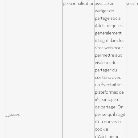
personnalisation
associé au
secon
widget de
partage social
AddThis qui est
généralement
intégré dans les
sites web pour
permettre aux
visiteurs de
partager du
contenu avec
un éventail de
plateformes de
réseautage et
de partage. On
__atuvs
pense qu'il s'agit
d'un nouveau
cookie
d'AddThis qui