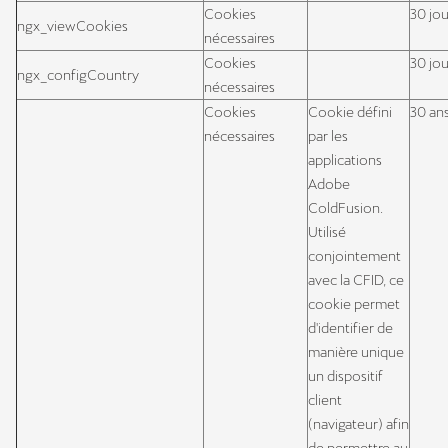
Cookies
30 jou
ngx_viewCookies
nécessaires
Cookies
30 jou
ngx_configCountry
nécessaires
Cookies
Cookie défini
30 an
nécessaires
par les
applications
Adobe
ColdFusion.
Utilisé
conjointement
avec la CFID, ce
cookie permet
d'identifier de
manière unique
un dispositif
client
(navigateur) afin