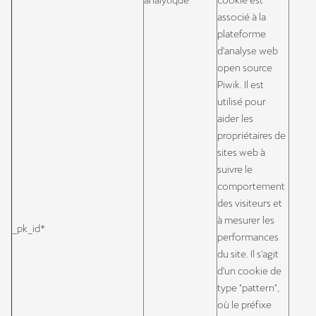
analytique
cookie est
associé à la
plateforme
d'analyse web
open source
Piwik. Il est
utilisé pour
aider les
propriétaires de
sites web à
suivre le
comportement
des visiteurs et
à mesurer les
_pk_id*
performances
du site. Il s'agit
d'un cookie de
type "pattern",
où le préfixe