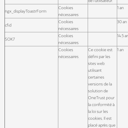
de l'utilisateur.
Cookies
1 an
ngx_displayToastrForm
nécessaires
Cookies
30 an
cfid
nécessaires
Cookies
14.5 a
SOK7
nécessaires
Cookies
Ce cookie est
1 an
nécessaires
défini par les
sites web
utilisant
certaines
versions de la
solution de
OneTrust pour
la conformité à
la loi sur les
cookies. Il est
placé après que