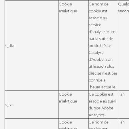
Cookie
Ce nom de
Quel
analytique
cookie est
secon
associé au
service
d'analyse fourni
par la suite de
s_dfa
produits Site
Catalyst
d'Adobe. Son
utilisation plus
précise n'est pas
connue à
l'heure actuelle.
Cookie
Ce cookie est
1 an
analytique
associé au suivi
s_ivc
du site Adobe
Analytics.
Cookie
Ce nom de
1 an