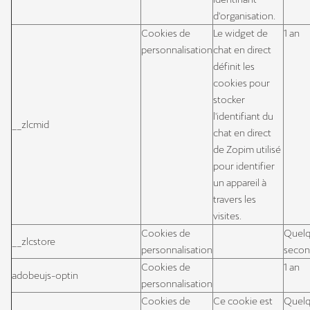
d'organisation.
Cookies de
Le widget de
1 an
personnalisation
chat en direct
définit les
cookies pour
stocker
l'identifiant du
__zlcmid
chat en direct
de Zopim utilisé
pour identifier
un appareil à
travers les
visites.
Cookies de
Quel
__zlcstore
personnalisation
secon
Cookies de
1 an
adobeujs-optin
personnalisation
Cookies de
Ce cookie est
Quel