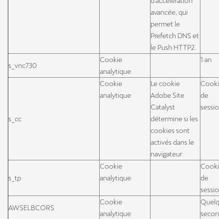
d'accélération
avancée, qui
permet le
Prefetch DNS et
le Push HTTP2.
Cookie
1 an
s_vnc730
analytique
Cookie
Le cookie
Cook
analytique
Adobe Site
de
Catalyst
sessi
s_cc
détermine si les
cookies sont
activés dans le
navigateur
Cookie
Cook
s_tp
analytique
de
sessi
Cookie
Quel
AWSELBCORS
analytique
secon