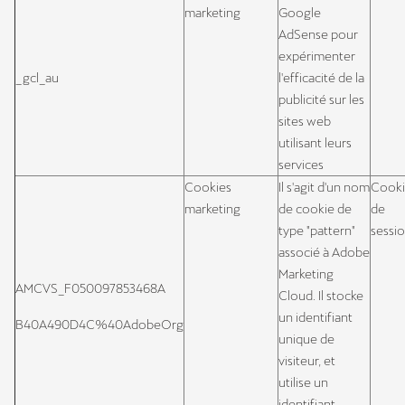
marketing
Google
AdSense pour
expérimenter
_gcl_au
l'efficacité de la
publicité sur les
sites web
utilisant leurs
services
Cookies
Il s'agit d'un nom
Cook
marketing
de cookie de
de
type "pattern"
sessi
associé à Adobe
Marketing
AMCVS_F050097853468A
Cloud. Il stocke
un identifiant
B40A490D4C%40AdobeOrg
unique de
visiteur, et
utilise un
identifiant