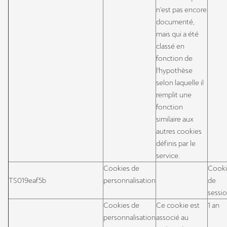
n'est pas encore
documenté,
mais qui a été
classé en
fonction de
l'hypothèse
selon laquelle il
remplit une
fonction
similaire aux
autres cookies
définis par le
service.
Cookies de
Cook
TS019eaf5b
personnalisation
de
sessi
Cookies de
Ce cookie est
1 an
personnalisation
associé au