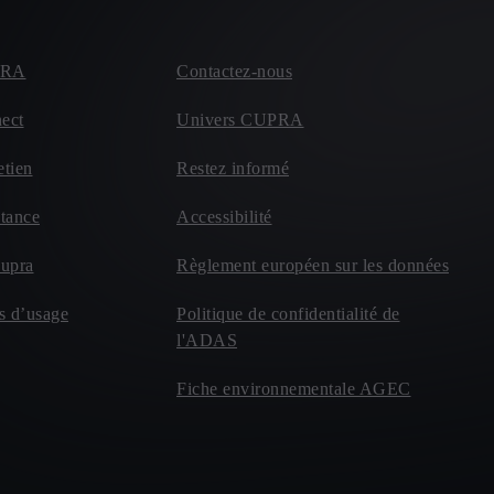
PRA
Contactez-nous
ect
Univers CUPRA
etien
Restez informé
tance
Accessibilité
Cupra
Règlement européen sur les données
s d’usage
Politique de confidentialité de
l'ADAS
Fiche environnementale AGEC