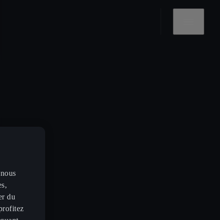
 nous
es,
er du
profitez