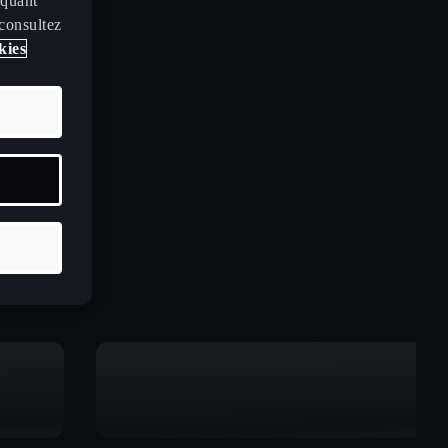
iquant
 consultez
kies