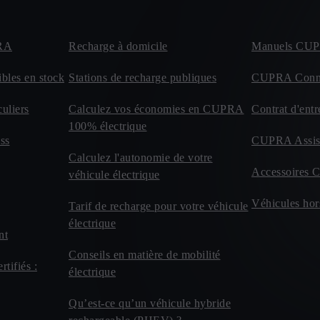
PRA
Recharge à domicile
Manuels CU
bles en stock
Stations de recharge publiques
CUPRA Conn
uliers
Calculez vos économies en CUPRA
Contrat d'entr
100% électrique
ss
CUPRA Assis
Calculez l'autonomie de votre
Accessoires 
véhicule électrique
Véhicules hor
Tarif de recharge pour votre véhicule
électrique
nt
Conseils en matière de mobilité
tifiés :
électrique
Qu’est-ce qu’un véhicule hybride