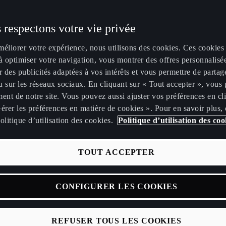
 respectons votre vie privée
méliorer votre expérience, nous utilisons des cookies. Ces cookies
à optimiser votre navigation, vous montrer des offres personnalisé
r des publicités adaptées à vos intérêts et vous permettre de partag
itadine électrique
 sur les réseaux sociaux. En cliquant sur « Tout accepter », vous 
ent de notre site. Vous pouvez aussi ajuster vos préférences en cl
érer les préférences en matière de cookies ». Pour en savoir plus,
 bouscule les convent
olitique d’utilisation des cookies.
Politique d’utilisation des coo
génère des émotions.
TOUT ACCEPTER
CONFIGURER LES COOKIES
PRA lancera la
Raval
, sa future citadine électrique. Un véhicule 
marque bien au-delà de ses frontières traditionnelles. La CUPR
'émotion. Il s'agit d'un véhicule conçu et développé pour un m
REFUSER TOUS LES COOKIES