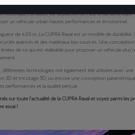
lus rebelle.
on électrique est basée sur la plateforme MEB Small du Groupe
oser un véhicule urbain hautes performances et émotionnel.
gueur de 4,03 m, La CUPRA Raval est un modèle de durabilité, 
ecyclés avancés et des matériaux bio-sourcés. Une conception 
 limites de ce qui est réalisable pour proposer un véhicule plus
nnement.
e, différentes technologies ont également été utilisées avec une 
ion 3D et tricotage 3D, ou encore une conception paramétrique
les performances et la qualité perçue.
més sur toute l’actualité de la CUPRA Raval et soyez parmi les p
e essai !