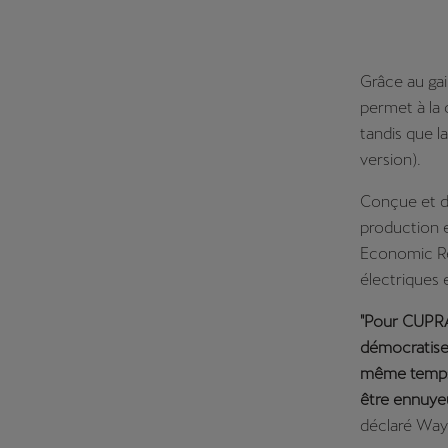
Grâce au gai
permet à la 
tandis que l
version).
Conçue et d
production e
Economic Re
électriques
"Pour CUPRA,
démocratiser
même temps 
être ennuyeu
déclaré Wayn