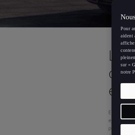
Nous
Pour a
aident 
affiche
La c
contenu
pleinem
sur « G
qui
notre P
et 
En 2025, CU
emmènera la 
portée par l