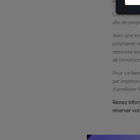
électrique p
Cette tracti
afin de prop
Avec une lon
polymères r
repousse les
de l'enviro
Pour ce fair
par impress
d'améliorer 
Restez infor
réserver votr