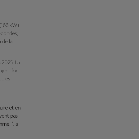
 (166 kW)
secondes,
 de la
 2025. La
ject for
cules
uire et en
vent pas
mme. "
, a