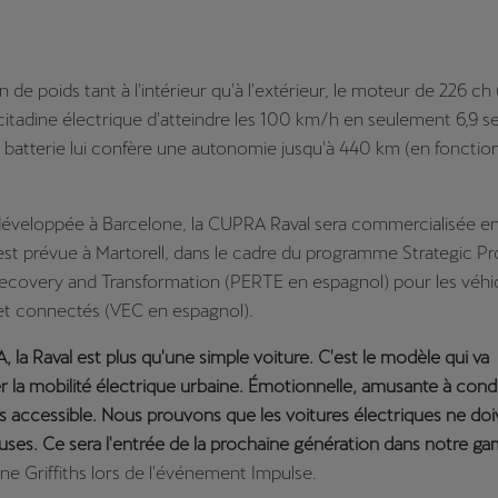
n de poids tant à l'intérieur qu'à l'extérieur, le moteur de 226 ch
citadine électrique d'atteindre les 100 km/h en seulement 6,9 
a batterie lui confère une autonomie jusqu'à 440 km (en fonction
éveloppée à Barcelone, la CUPRA Raval sera commercialisée en
st prévue à Martorell, dans le cadre du programme Strategic Pro
covery and Transformation (PERTE en espagnol) pour les véhi
 et connectés (VEC en espagnol).
 la Raval est plus qu'une simple voiture. C'est le modèle qui va
 la mobilité électrique urbaine. Émotionnelle, amusante à cond
accessible. Nous prouvons que les voitures électriques ne doi
ses. Ce sera l'entrée de la prochaine génération dans notre ga
e Griffiths lors de l'événement Impulse.