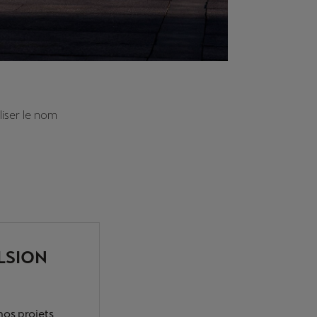
liser le nom
LSION
nos projets