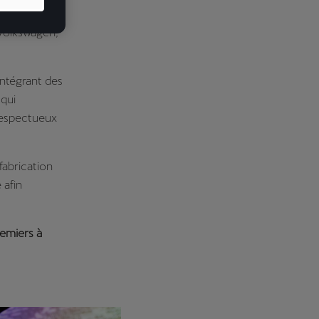
 Volkswagen,
intégrant des
qui
 respectueux
fabrication
 afin
remiers à