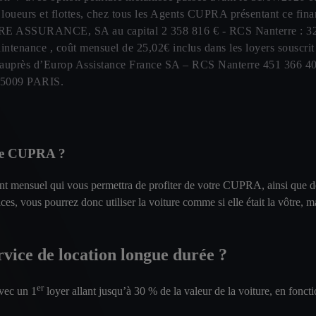
is, loueurs et flottes, chez tous les Agents CUPRA présentant ce f
 ICARE ASSURANCE, SA au capital 2 358 816 € - RCS Nanterre : 32
e maintenance , coût mensuel de 25,02€ inclus dans les loyers
 auprès d’Europ Assistance France SA – RCS Nanterre 451 366 405 
t 75009 PARIS.
rée CUPRA ?
nt mensuel qui vous permettra de profiter de votre CUPRA, ainsi que de
ices, vous pourrez donc utiliser la voiture comme si elle était la vôtre
ervice de location longue durée ?
er
vec un 1
loyer allant jusqu’à 30 % de la valeur de la voiture, en fonc