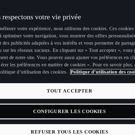
6 pour toute
 avec option
 respectons votre vie privée
le 31/07/2026 et
méliorer votre expérience, nous utilisons des cookies. Ces cookies
loyers de 449€
à optimiser votre navigation, vous montrer des offres personnalisé
r des publicités adaptées à vos intérêts et vous permettre de partag
Puissance
Temps de charge 10-80 %
Auto
 sur les réseaux sociaux. En cliquant sur « Tout accepter », vous 
ent de notre site. Vous pouvez aussi ajuster vos préférences en cl
204
CH*
26
min
érer les préférences en matière de cookies ». Pour en savoir plus,
olitique d’utilisation des cookies.
Politique d’utilisation des coo
WLTP CO2 emissio
TOUT ACCEPTER
CONFIGURER LES COOKIES
REFUSER TOUS LES COOKIES