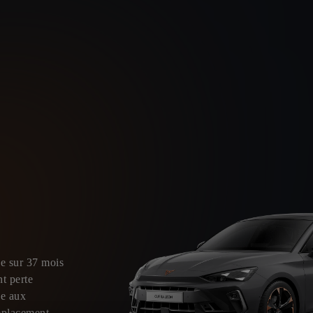
ée sur 37 mois
t perte
ce aux
mplacement.