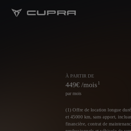
À PARTIR DE
1
449
€ /mois
par mois
(1) Offre de location longue dur
et 45000 km, sans apport, incluan
financière, contrat de maintenan
professionnels et véhicule de re