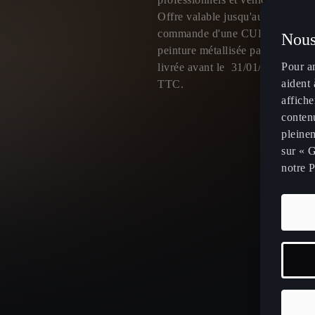
Offre valable jusqu'au 31/07/202
commande d'une CUPRA Leon V
Nous
peinture métallisée passée avant 
Pour a
livrée avant le 31/01/2027, 37 
aident 
TTC.
affiche
contenu
pleinem
sur « G
notre P