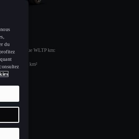
 nous
es,
er du
nomie électrique WLTP km:
profitez
iquant
125
km²
 consultez
kies
ns