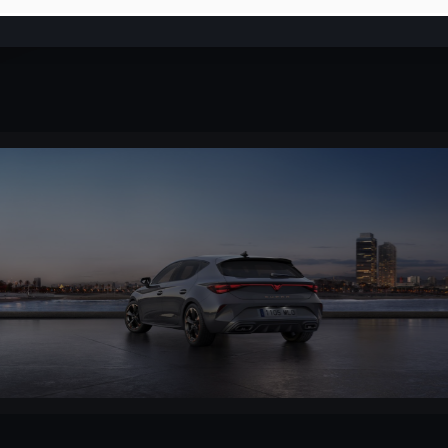
49
€ /mois
1