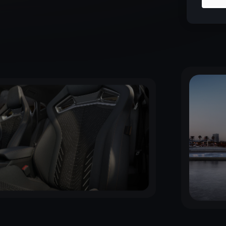
À partir de
4
par mois