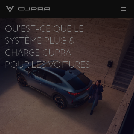
QU’EST-CE QUE LE
SYSTÈME PLUG &
CHARGE CUPRA
POUR LES VOITURES
ÉLECTRIQUES ?