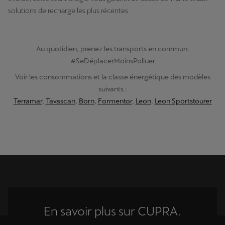
solutions de recharge les plus récentes.
Au quotidien, prenez les transports en commun.
#SeDéplacerMoinsPolluer
Voir les consommations et la classe énergétique des modèles
suivants :
Terramar
,
Tavascan
,
Born
,
Formentor
,
Leon
,
Leon Sportstourer
En savoir plus sur CUPRA.