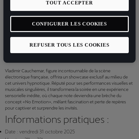
TOUT ACCEPTER
courant de son ADN. Un lieu aseptisé, blanc, vide et sans chaleur ni
émotion — l’exact opposé de l’énergie vibrante et de la passion qui
l’animent habituellement.
CONFIGURER LES COOKIES
Ce soir-là, un seul mot d’ordre : NO EMOTION. À leur arrivée, les
invités seront unifiés sous des combinaisons et masques blancs
identiques, symbole du concept « No Emotion », effaçant toute
REFUSER TOUS LES COOKIES
singularité et toute expression. Une manière de devenir, le temps
d’une nuit, l’ incarnation vivante d’un monde dénué de toute
émotion.
Vladimir Cauchemar, figure incontournable de la scène
électronique française, offrira un showcase exclusif au milieu de
cet univers hypnotique. Réputé pour ses performances visuelles et
musicales singulières, il transformera la soirée en une expérience
sensorielle inédite, où chaque note deviendra une brèche du
concept « No Emotion », mêlant fascination et perte de repères
pour captiver et surprendre les invités.
Informations pratiques :
Date : vendredi 31 octobre 2025