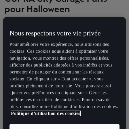
pour Halloween
Paris
VENDREDI, 31/10 - VENDREDI, 31/10
Nous respectons votre vie privée
À l’occasion d’Halloween, le CUPRA City Garage Paris ouvre ses
Pour améliorer votre expérience, nous utilisons des
portes pour une soirée électro immersive placée sous le signe du «
No Emotion ».
cookies. Ces cookies nous aident à optimiser votre
navigation, vous montrer des offres personnalisées,
Showcase exclusif de Vladimir Cauchemar pour une performance
afficher des publicités adaptées à vos intérêts et vous
unique et hypnotique.
permettre de partager du contenu sur les réseaux
Chaque invité sera revêtu d’une combinaison et d’un masque
sociaux. En cliquant sur « Tout accepter », vous
blancs, symbole du concept « No Emotion », pour se fondre dans
profitez pleinement de notre site. Vous pouvez aussi
l’expérience et devenir l’incarnation vivante d’un univers vidé de
ajuster vos préférences en cliquant sur « Gérer les
toute émotion.
préférences en matière de cookies ». Pour en savoir
Le 31 octobre prochain, de 21h à 23h, le CUPRA City Garage Paris
plus, consultez notre Politique d’utilisation des cookies.
devient le CUPRA Nightmare, une expérience électro immersive
Politique d’utilisation des cookies
placée sous le signe du « No Emotion ». Pour l’occasion, le QG de
la marque se métamorphose et plonge ses invités dans la
matérialisation de son pire cauchemar : un univers à contre-