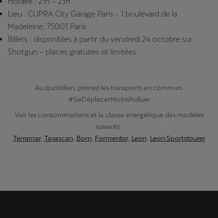
Horaire : 21h – 23h
Lieu : CUPRA City Garage Paris - 1 boulevard de la
Madeleine, 75001 Paris
Billets : disponibles à partir du vendredi 24 octobre sur
Shotgun – places gratuites et limitées
Au quotidien, prenez les transports en commun.
#SeDéplacerMoinsPolluer
Voir les consommations et la classe énergétique des modèles
suivants :
Terramar
,
Tavascan
,
Born
,
Formentor
,
Leon
,
Leon Sportstourer