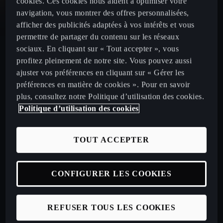
cookies. Ces cookies nous aident à optimiser votre
navigation, vous montrer des offres personnalisées,
CUPRA Leon
afficher des publicités adaptées à vos intérêts et vous
permettre de partager du contenu sur les réseaux
CUPRA Leon Sportstourer
sociaux. En cliquant sur « Tout accepter », vous
profitez pleinement de notre site. Vous pouvez aussi
ajuster vos préférences en cliquant sur « Gérer les
CUPRA Ateca 2020
préférences en matière de cookies ». Pour en savoir
plus, consultez notre Politique d’utilisation des cookies.
Politique d’utilisation des cookies
Configurez votre CUPRA
TOUT ACCEPTER
Véhicules neufs disponibles en stock
CONFIGURER LES COOKIES
Nos offres LLD à particuliers
Nos offres LLD Business
REFUSER TOUS LES COOKIES