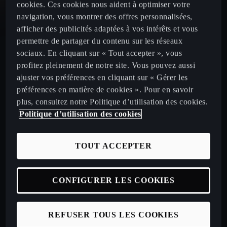
cookies. Ces cookies nous aident à optimiser votre
navigation, vous montrer des offres personnalisées,
CUPRA Leon
afficher des publicités adaptées à vos intérêts et vous
permettre de partager du contenu sur les réseaux
CUPRA Leon Sportstourer
sociaux. En cliquant sur « Tout accepter », vous
profitez pleinement de notre site. Vous pouvez aussi
CUPRA Ateca 2020
ajuster vos préférences en cliquant sur « Gérer les
préférences en matière de cookies ». Pour en savoir
plus, consultez notre Politique d’utilisation des cookies.
Politique d’utilisation des cookies
Configurez votre CUPRA
TOUT ACCEPTER
Véhicules neufs disponibles en stock
CONFIGURER LES COOKIES
Nos offres LLD à particuliers
Nos offres LLD Business
REFUSER TOUS LES COOKIES