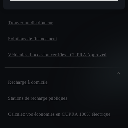
CUPRA For Business
Trouver un distributeur
Solutions de financement
Véhicules d’occasion certifiés : CUPRA Approved
Recharge à domicile
Stations de recharge publiques
Calculez vos économies en CUPRA 100% électrique