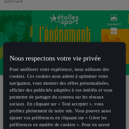
partenaire
Nous respectons votre vie privée
Pour améliorer votre expérience, nous utilisons des
cookies. Ces cookies nous aident à optimiser votre
navigation, vous montrer des offres personnalisées,
Pour la deuxième année consécutive, CUPRA s’engage auprès des
afficher des publicités adaptées à vos intérêts et vous
Etoiles du Sport. Les deux structures qui partagent les valeurs de
permettre de partager du contenu sur les réseaux
performances et de dépassement de soi renouvellent leur
sociaux. En cliquant sur « Tout accepter », vous
collaboration initiée en 2021.
profitez pleinement de notre site. Vous pouvez aussi
Cette année, CUPRA et les Etoiles du Sport ont décidé de mettre à
ajuster vos préférences en cliquant sur « Gérer les
l’honneur la discipline du Padel. Dès aujourd’hui et jusqu’au jeudi 08
préférences en matière de cookies ». Pour en savoir