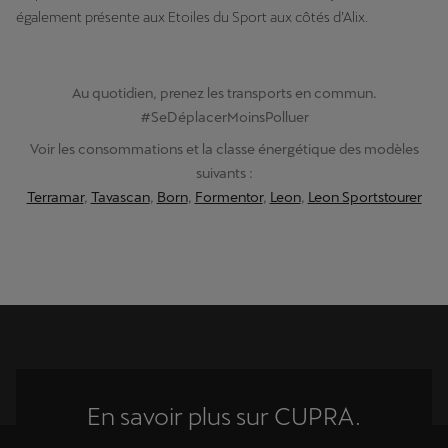
également présente aux Etoiles du Sport aux côtés d’Alix.
Au quotidien, prenez les transports en commun.
#SeDéplacerMoinsPolluer
Voir les consommations et la classe énergétique des modèles
suivants :
Terramar
,
Tavascan
,
Born
,
Formentor
,
Leon
,
Leon Sportstourer
En savoir plus sur CUPRA.