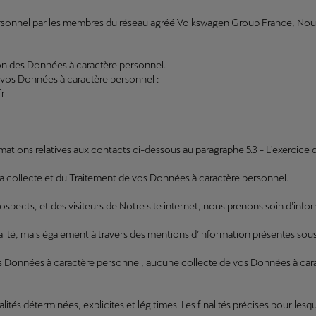
rsonnel par les membres du réseau agréé Volkswagen Group France, Nous v
on des Données à caractère personnel.
e vos Données à caractère personnel :
fr
ormations relatives aux contacts ci-dessous au
paragraphe 5.3 - L'exercice 
l
la collecte et du Traitement de vos Données à caractère personnel.
 prospects, et des visiteurs de Notre site internet, nous prenons soin d
ialité, mais également à travers des mentions d’information présentes sou
 Données à caractère personnel, aucune collecte de vos Données à carac
tés déterminées, explicites et légitimes. Les finalités précises pour les