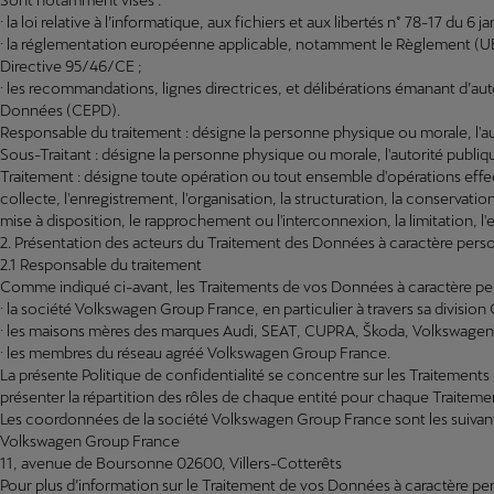
· la loi relative à l’informatique, aux fichiers et aux libertés n° 78-17 du 6
· la réglementation européenne applicable, notamment le Règlement (UE
Directive 95/46/CE ;
· les recommandations, lignes directrices, et délibérations émanant d’au
Données (CEPD).
Responsable du traitement : désigne la personne physique ou morale, l'aut
Sous-Traitant : désigne la personne physique ou morale, l'autorité publi
Traitement : désigne toute opération ou tout ensemble d'opérations eff
collecte, l'enregistrement, l'organisation, la structuration, la conservatio
mise à disposition, le rapprochement ou l'interconnexion, la limitation, l
2. Présentation des acteurs du Traitement des Données à caractère pers
2.1 Responsable du traitement
Comme indiqué ci-avant, les Traitements de vos Données à caractère per
· la société Volkswagen Group France, en particulier à travers sa divisio
· les maisons mères des marques Audi, SEAT, CUPRA, Škoda, Volkswagen e
· les membres du réseau agréé Volkswagen Group France.
La présente Politique de confidentialité se concentre sur les Traitement
présenter la répartition des rôles de chaque entité pour chaque Traitem
Les coordonnées de la société Volkswagen Group France sont les suivant
Volkswagen Group France
11, avenue de Boursonne 02600, Villers-Cotterêts
Pour plus d’information sur le Traitement de vos Données à caractère p