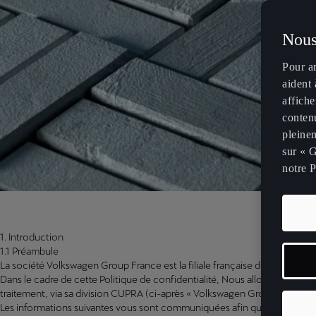
Nous
Pour a
aident 
affiche
contenu
pleinem
sur « G
notre P
1. Introduction
1.1 Préambule
La société Volkswagen Group France est la filiale française du groupe 
Dans le cadre de cette Politique de confidentialité, Nous allons vous p
traitement, via sa division CUPRA (ci-après « Volkswagen Group France », 
Les informations suivantes vous sont communiquées afin que vous puis