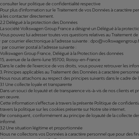
consulter leur politique de confidentialité respective
Pour plus d’information sur le Traitement de vos Données à caractère pe
à les contacter directement.
2.2 Délégué à la protection des Données
La société Volkswagen Group France a désigné un Délégué à la protecti
Vous pouvez lui adresser toutes vos questions relatives au Traitement d
· par courrier électronique à l’adresse suivante : dpo@volkswagengroup.
· par courrier postal à l’adresse suivante :
Volkswagen Group France, Délégué à la Protection des données
15, avenue de la demi-lune 95700, Roissy-en-France
Dans le cadre de l’exercice de vos droits, vous pouvez retrouver les inf
3. Principes applicables au Traitement des Données à caractère personne
Nous nous attachons au respect des principes suivants dans le cadre de 
3.1 Une collecte loyale et transparente
Dans un souci de loyauté et de transparence vis-à-vis de nos clients et
en œuvre.
Cette information s’effectue à travers la présente Politique de confident
travers la politique sur les cookies présente sur Notre site internet.
Par conséquent, conformément au principe de loyauté de la collecte des
informé.
3.2 Une situation légitime et proportionnée
Nous ne collectons vos Données à caractère personnel que pour des finali