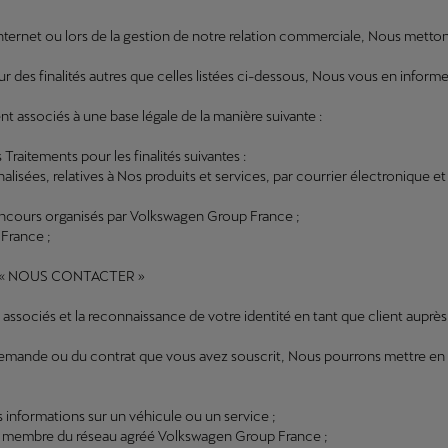
te internet ou lors de la gestion de notre relation commerciale, Nous met
 des finalités autres que celles listées ci-dessous, Nous vous en info
 associés à une base légale de la manière suivante :
aitements pour les finalités suivantes :
isées, relatives à Nos produits et services, par courrier électronique et
x-concours organisés par Volkswagen Group France ;
 France ;
tion « NOUS CONTACTER »
 sont associés et la reconnaissance de votre identité en tant que client aup
demande ou du contrat que vous avez souscrit, Nous pourrons mettre en œu
 informations sur un véhicule ou un service ;
re membre du réseau agréé Volkswagen Group France ;