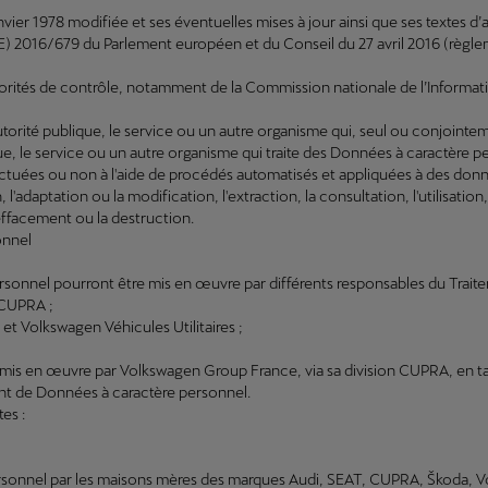
 janvier 1978 modifiée et ses éventuelles mises à jour ainsi que ses textes d’
) 2016/679 du Parlement européen et du Conseil du 27 avril 2016 (règle
torités de contrôle, notamment de la Commission nationale de l’Informatiq
orité publique, le service ou un autre organisme qui, seul ou conjointeme
que, le service ou un autre organisme qui traite des Données à caractère
ectuées ou non à l'aide de procédés automatisés et appliquées à des don
n, l'adaptation ou la modification, l'extraction, la consultation, l'utilisat
'effacement ou la destruction.
onnel
sonnel pourront être mis en œuvre par différents responsables du Traite
n CUPRA ;
t Volkswagen Véhicules Utilitaires ;
s mis en œuvre par Volkswagen Group France, via sa division CUPRA, en ta
ent de Données à caractère personnel.
es :
ersonnel par les maisons mères des marques Audi, SEAT, CUPRA, Škoda, Vo