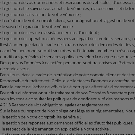
· la gestion de vos commandes et réservations de véhicules, d’accessoires
· la gestion et le suivi de vos achats de véhicules, d’accessoires, et de fo
· la gestion de la livraison de votre véhicule ;
· la création de votre compte client, sa configuration et la gestion de votre
· le suivi de la garantie de votre véhicule
· la gestion du service d’assistance en cas d’accident ;
· la gestion des opérations nécessaires au regard des produits, services,
Il est à noter que dans le cadre de la transmission des demandes de dev
caractère personnel seront transmises au Partenaire membre du réseau 
conditions générales de services applicables selon la marque de votre vé
Dès que vos Données à caractère personnel sont transmises au Partenair
de rendez-vous.
Par ailleurs, dans le cadre de la création de votre compte client et des 
Responsable du traitement. Celle-ci collecte vos Données à caractère p
Dans le cadre de l’achat de véhicules électriques effectués directement
Pour plus d’information sur le traitement de vos Données à caractère per
vous invitons à consulter les politiques de confidentialité des maisons mè
4.2.1.3 Respect de Nos obligations légales et règlementaires
Sur la base du respect de Nos obligations légales et réglementaires, Nous
· la gestion de Notre comptabilité générale ;
· la gestion des réponses aux demandes officielles d’autorités publiques, ju
· le respect de la réglementation applicable à Notre activité ;
· l’information des propriétaires de véhicules concernant les opérations de 