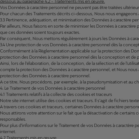
dessous au paragraphe 4.2 - Traitements mis en œuvre.
Vos Données à caractère personnel ne peuvent pas être traitées ultérieure
Pour chacun des Traitements décrits ci-dessous, Nous nous engageons à 
3.3 Pertinence, adéquation, et minimisation des Données à caractère pe
Par ailleurs, Nous faisons en sorte de minimiser les Données à caractère 
que ces données soient toujours exactes.
Par conséquent, Nous mettons régulièrement à jours les Données à cara
3.4 Une protection de vos Données à caractère personnel dès la concept
Conformément à la Règlementation applicable sur la protection des Donn
protection des Données à caractère personnel dès la conception et de p
Ainsi, lors de l'élaboration, de la conception, de la sélection et de l'ut
compte la protection des Données à caractère personnel, et Nous nous as
protection des Données à caractère personnel.
A ce titre, Nous procédons, par exemple, à la pseudonymisation et au ch
4. Le Traitement de vos Données à caractère personnel
4.1 Traitements relatifs à la collecte des cookies et traceurs
Notre site internet utilise des cookies et traceurs. Il s’agit de fichiers t
A travers ces cookies et traceurs, certaines Données à caractère personn
Nous attirons votre attention sur le fait que la désactivation de certains
responsables.
Pour plus d’informations sur le Traitement de vos Données à caractère pe
internet.
4.2 Traitements mis en œuvre