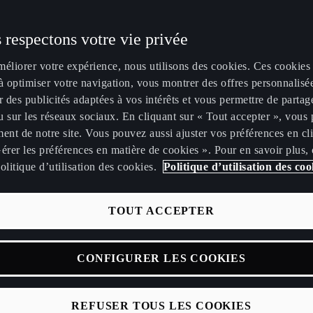
 respectons votre vie privée
méliorer votre expérience, nous utilisons des cookies. Ces cookies
à optimiser votre navigation, vous montrer des offres personnalisé
r des publicités adaptées à vos intérêts et vous permettre de partag
 sur les réseaux sociaux. En cliquant sur « Tout accepter », vous 
ent de notre site. Vous pouvez aussi ajuster vos préférences en cl
érer les préférences en matière de cookies ». Pour en savoir plus,
olitique d’utilisation des cookies.
Politique d’utilisation des coo
Politique de confidentialité
TOUT ACCEPTER
CONFIGURER LES COOKIES
Volkswagen AG. CUPRA est une division de la société Volkswagen Group Fr
résenter les éléments relatifs au Traitement de vos Données à caractère 
« Nous », et ses dérivés « Notre » et « Nos »).
siez prendre connaissance de Nos engagements en matière de protection
REFUSER TOUS LES COOKIES