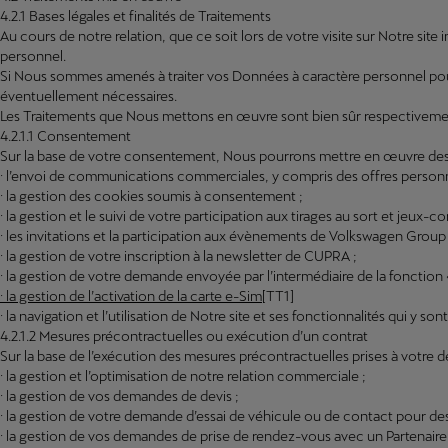
4.2.1 Bases légales et finalités de Traitements
Au cours de notre relation, que ce soit lors de votre visite sur Notre si
personnel.
Si Nous sommes amenés à traiter vos Données à caractère personnel pour
éventuellement nécessaires.
Les Traitements que Nous mettons en œuvre sont bien sûr respectivement
4.2.1.1 Consentement
Sur la base de votre consentement, Nous pourrons mettre en œuvre des Tr
· l’envoi de communications commerciales, y compris des offres personnal
· la gestion des cookies soumis à consentement ;
· la gestion et le suivi de votre participation aux tirages au sort et jeu
· les invitations et la participation aux évènements de Volkswagen Group
· la gestion de votre inscription à la newsletter de CUPRA ;
· la gestion de votre demande envoyée par l’intermédiaire de la fonc
· la gestion de l’activation de la carte e-Sim
[TT1]
· la navigation et l’utilisation de Notre site et ses fonctionnalités qui y
4.2.1.2 Mesures précontractuelles ou exécution d’un contrat
Sur la base de l’exécution des mesures précontractuelles prises à votre 
· la gestion et l’optimisation de notre relation commerciale ;
· la gestion de vos demandes de devis ;
· la gestion de votre demande d’essai de véhicule ou de contact pour des
· la gestion de vos demandes de prise de rendez-vous avec un Partenai