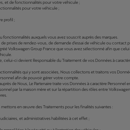
, et de fonctionnalités pour votre véhicule ;
nctionnalités pour votre véhicule ;
 profil ;
 ou fonctionnalités auxquels vous avez souscrit auprès des marques.
is, de prises de rendez-vous, de demande d’essai de véhicule ou contact 
agréé Volkswagen Group France que vous avez sélectionné afin que celu
hicule.
e, celui-ci devient Responsable du Traitement de vos Données à caractè
fonctionnalités qui y sont associées, Nous collectons et traitons vos Donn
ersonnel afin de pouvoir gérer votre compte.
 auprès de Nous, Le Partenaire traite vos Données à caractère Personnel 
sonnel par la maison mère et sur la répartition des rôles entre Volkswag
res.
 mettons en œuvre des Traitements pour les finalités suivantes :
diciaires, et administratives habilitées à cet effet ;
rappel liées à la sécurité ou à l’entretien des véhicules ;