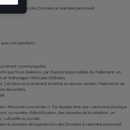
nt de protection des Données à caractère personnel.
avec ces transferts ;
s vous seront communiquées.
ements que Nous réalisons, par d’autres responsables du Traitement, en
et Volkswagen Véhicules Utilitaires.
us. Ces liens nous amènent à mettre en œuvre certains Traitements de
ne des entités.
té.
mée « Personne concernée »). Est réputée être une « personne physique
 nom, un numéro d'identification, des données de localisation, un
 culturelle ou sociale.
dans le domaine de la protection des Données à caractère personnel.