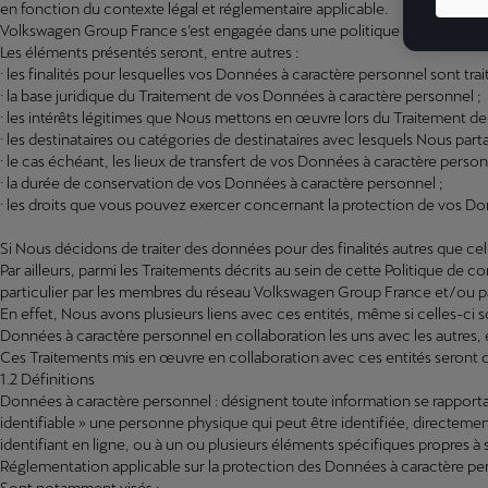
en fonction du contexte légal et réglementaire applicable.
Volkswagen Group France s’est engagée dans une politique de respect 
Les éléments présentés seront, entre autres :
· les finalités pour lesquelles vos Données à caractère personnel sont trai
· la base juridique du Traitement de vos Données à caractère personnel ;
· les intérêts légitimes que Nous mettons en œuvre lors du Traitement d
· les destinataires ou catégories de destinataires avec lesquels Nous pa
· le cas échéant, les lieux de transfert de vos Données à caractère perso
· la durée de conservation de vos Données à caractère personnel ;
· les droits que vous pouvez exercer concernant la protection de vos Don
Si Nous décidons de traiter des données pour des finalités autres que cel
Par ailleurs, parmi les Traitements décrits au sein de cette Politique de c
particulier par les membres du réseau Volkswagen Group France et/ou p
En effet, Nous avons plusieurs liens avec ces entités, même si celles-
Données à caractère personnel en collaboration les uns avec les autres,
Ces Traitements mis en œuvre en collaboration avec ces entités seront do
1.2 Définitions
Données à caractère personnel : désignent toute information se rapport
identifiable » une personne physique qui peut être identifiée, directeme
identifiant en ligne, ou à un ou plusieurs éléments spécifiques propres 
Réglementation applicable sur la protection des Données à caractère pe
Sont notamment visés :