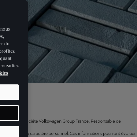
 nous
es,
er du
profitez
iquant
 consultez
kies
ance.
personnel par la société Volkswagen Group France, Responsable de
 des Données à caractère personnel. Ces informations pourront évoluer