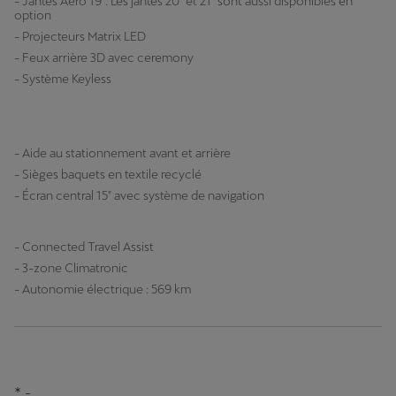
- Jantes Aero 19”. Les jantes 20" et 21" sont aussi disponibles en
option
- Projecteurs Matrix LED
- Feux arrière 3D avec ceremony
- Système Keyless
- Aide au stationnement avant et arrière
- Sièges baquets en textile recyclé
- Écran central 15" avec système de navigation
- Connected Travel Assist
- 3-zone Climatronic
- Autonomie électrique : 569 km
* -