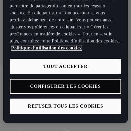
permettre de partager du contenu sur les réseaux
À partir de 289 € /mois*
sociaux. En cliquant sur « Tout accepter », vous
profitez pleinement de notre site. Vous pouvez aussi
1.5 eTSI Hybrid 150 DSG7 (mHEV)
ajuster vos préférences en cliquant sur « Gérer les
préférences en matière de cookies ». Pour en savoir
plus, consultez notre Politique d’utilisation des cookies.
Je suis intéressé
Politique d’utilisation des cookies
TOUT ACCEPTER
Détails Du Véhicule
CONFIGURER LES COOKIES
CUPRA Leon V
REFUSER TOUS LES COOKIES
Equipements