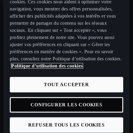
cookies. Ces cookies nous aident à optimiser votre
navigation, vous montrer des offres personnalisées,
CUPRA Leon
afficher des publicités adaptées à vos intérêts et vous
permettre de partager du contenu sur les réseaux
CUPRA Leon Sportstourer
sociaux. En cliquant sur « Tout accepter », vous
profitez pleinement de notre site. Vous pouvez aussi
ajuster vos préférences en cliquant sur « Gérer les
CUPRA Ateca 2020
préférences en matière de cookies ». Pour en savoir
plus, consultez notre Politique d’utilisation des cookies.
Politique d’utilisation des cookies
Configurez votre CUPRA
TOUT ACCEPTER
Véhicules neufs disponibles en stock
CONFIGURER LES COOKIES
Nos offres LLD à particuliers
Nos offres LLD Business
REFUSER TOUS LES COOKIES